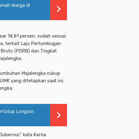
umah Warga di
ar 14,81 persen, sudah sesuai
a, terkait Laju Pertumbugan
 Bruto (PDRB) dan Tingkat
ajalengka.
tumbuhan Majalengka cukup
MK yang ditetapkan saat ini,
engka.
ertutup Longsor,
ubernur," kata Karna.