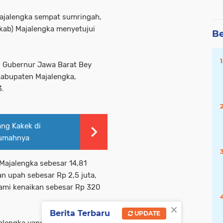
Majalengka sempat sumringah,
ab) Majalengka menyetujui
Be
j Gubernur Jawa Barat Bey
Kabupaten Majalengka,
3.
ng Kakek di
Rumahnya
Majalengka sebesar 14,81
n upah sebesar Rp 2,5 juta,
lami kenaikan sebesar Rp 320
×
Berita Terbaru
UPDATE