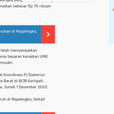
engka yang disetujui oleh Pj
naikan sebesar Rp 70 ribuan
uhan di Majalengka,
u telah menyampaikan
enai besaran kenaikan UMK
hmudin.
t Koordinasi Pj Gubernur
 Barat di BIJB Kertajati,
ka, Jumat 1 Desember 2023.
uh di Majalengka, terkait