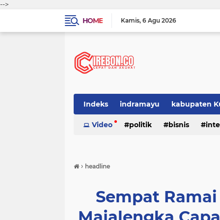
-->
HOME
Kamis
6 Agu 2026
Indeks
indramayu
kabupaten K
Video
politik
bisnis
int
›
headline
Sempat Ramai 
Majalengka Capai