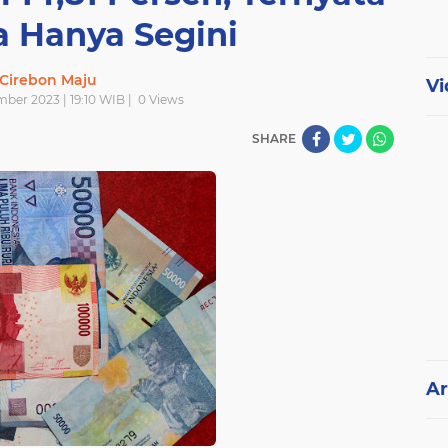
a Hanya Segini
Cirebon Maju
Vi
mber 2023 | 19:10 WIB |
0
Views
SHARE
Ar