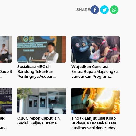
SHARE
Sosialisasi MBG di
Wujudkan Generasi
 Daop 3
Bandung Tekankan
Emas, Bupati Majalengka
Pentingnya Asupan
Luncurkan Program
an
Bergizi
B2SA di SDN 1
ni
Padahanten.
jak
OJK Cirebon Cabut Izin
Tindak Lanjut Usai Kirab
Gadai Dwijaya Utama
Budaya, KDM Bakal Tata
 MBG
Fasilitas Seni dan Budaya
di Jabar