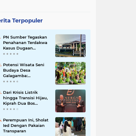
rita Terpopuler
PN Sumber Tegaskan
Penahanan Terdakwa
Kasus Dugaan
Pemalsuan Dokumen
Lahan Sesuai KUHAP
Potensi Wisata Seni
Budaya Desa
Galagamba:
Menghidupkan
Kearifan Lokal
Dari Krisis Listrik
hingga Transisi Hijau,
Kiprah Dua Bos
Cirebon Power
Berbuah Penghargaan
Perempuan Ini, Sholat
Ied Dengan Pakaian
Transparan