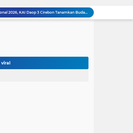
Peringati Hari Anak Nasional 2026, KAI Daop 3 Cirebon Tanamkan Budaya Keselamatan Kereta Api Sejak Dini
dung Tekankan Pentingnya Asupan Bergizi
Wujudkan Generasi Emas, Bupati Majalengka Luncurkan Program B2SA di SDN 1 Padahanten.
25 Desa di Majalengka Terima Mobil Operasional Koperasi Desa/Kelurahan Merah Putih
 Masyarakat Kawal Bersama Program MBG
 Gadai Dwijaya Utama
Tindak Lanjut Usai Kirab Budaya, KDM Bakal Tata Fasilitas Seni dan Budaya di Jabar
KAI Daop 3 Cirebon Sediakan 29.945 ribu Tiket KA untuk libur Tahun Baru Imlek
viral
PN Sumber Tegaskan Penahanan Terdakwa Kasus Dugaan Pemalsuan Dokumen Lahan Sesuai KUHAP
Dari Krisis Listrik hingga Transisi Hijau, Kiprah Dua Bos Cirebon Power Berbuah Penghargaan