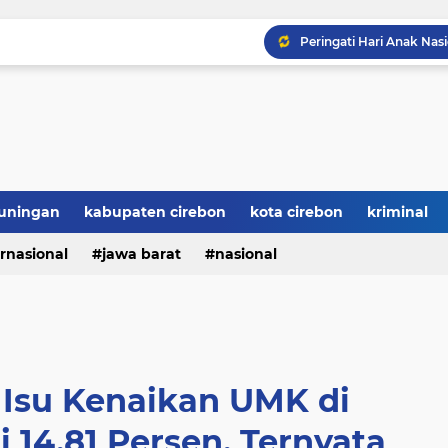
Sosialisasi MBG di Ban
Komisi IX DPR RI Ajak
OJK Cirebon Cabut Izin
uningan
kabupaten cirebon
kota cirebon
kriminal
ernasional
jawa barat
nasional
Isu Kenaikan UMK di
 14,81 Persen, Ternyata