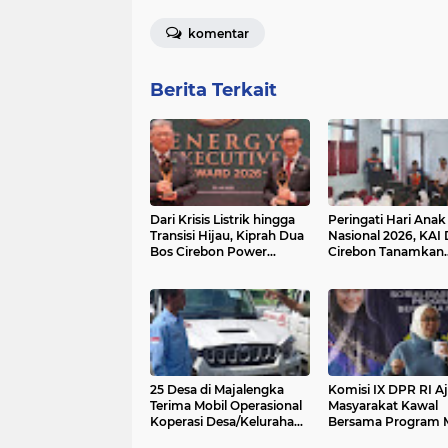
komentar
Berita Terkait
Dari Krisis Listrik hingga
Peringati Hari Anak
Transisi Hijau, Kiprah Dua
Nasional 2026, KAI
Bos Cirebon Power
Cirebon Tanamkan
Berbuah Penghargaan
Budaya Keselamat
Kereta Api Sejak Di
25 Desa di Majalengka
Komisi IX DPR RI A
Terima Mobil Operasional
Masyarakat Kawal
Koperasi Desa/Kelurahan
Bersama Program
Merah Putih