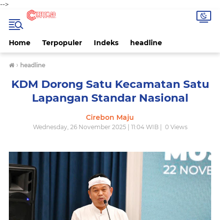
-->
Home
Terpopuler
Indeks
headline
›
headline
KDM Dorong Satu Kecamatan Satu
Lapangan Standar Nasional
Cirebon Maju
Wednesday, 26 November 2025 | 11:04 WIB |
0
Views