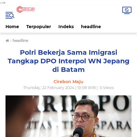
-->
Home
Terpopuler
Indeks
headline
›
headline
Polri Bekerja Sama Imigrasi
Tangkap DPO Interpol WN Jepang
di Batam
Cirebon Maju
Thursday, 22 February 2024 | 10:08 WIB |
0
Views