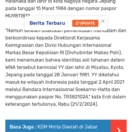
Hatanaka dan lahir di kota Nagoya negara Jepang
pada tanggal 15 Maret 1984 dengan nomor paspor
MU9811812.
×
Berita Terbaru
UPDATE
"Namun setelah dilakukan pemeriksaan mendalam dan
berkoordinasi kepada Direktorat Kerjasama
Keimigrasian dan Divisi Hubungan Internasional
Markas Besar Kepolisian RI (Divhubinter Mabes Polri),
kami menemukan bahwa identitas asli tahanan deteni
WNA tersebut berinisial YY dan lahir di Miyatsu, Kyoto,
Jepang pada tanggal 28 Januari 1981. YY diketahui
masuk ke wilayah Indonesia pada tanggal 2 April 2021
melalui Bandara Internasioonal Soekarno-Hatta dan
menggunakan paspor No. TR3821024," kata Erdi dalam
keterangan tertulisnya, Rabu (21/2/2024).
Baca Juga :
KDM Minta Daerah di Jabar