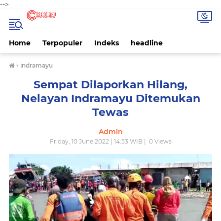
-->
Home
Terpopuler
Indeks
headline
›
indramayu
Sempat Dilaporkan Hilang,
Nelayan Indramayu Ditemukan
Tewas
Admin
Friday, 10 June 2022 | 14:53 WIB |
0
Views