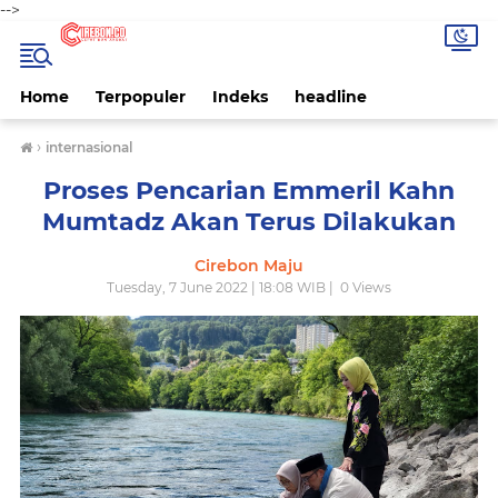
-->
Home
Terpopuler
Indeks
headline
›
internasional
Proses Pencarian Emmeril Kahn
Mumtadz Akan Terus Dilakukan
Cirebon Maju
Tuesday, 7 June 2022 | 18:08 WIB |
0
Views