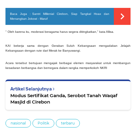
Baca Juga :
Santri Millenial Cirebon, Siap Tangkal Hoax dan
Menangkan Jokowi - Maruf
" Oleh karena itu, moderasi beragama harus segera ditingkatkan," kata Allisa.
KAI bekerja sama dengan Gerakan Suluh Kebangsaan mengadakan Jelajah
Kebangsaan dengan rute dari Merak ke Banyuwangi.
Acara tersebut bertujuan mengajak berbagai elemen masyarakat untuk membangun
kesadaran berbangsa dan bernegara dalam rangka memperkokoh NKRI
Artikel Selanjutnya
Modus Sertifikat Ganda, Serobot Tanah Waqaf
Masjid di Cirebon
nasional
Politik
terbaru