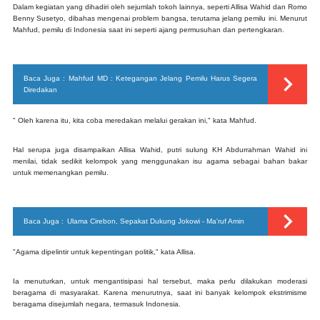
Dalam kegiatan yang dihadiri oleh sejumlah tokoh lainnya, seperti Allisa Wahid dan Romo
Benny Susetyo, dibahas mengenai problem bangsa, terutama jelang pemilu ini. Menurut
Mahfud, pemilu di Indonesia saat ini seperti ajang permusuhan dan pertengkaran.
Baca Juga :
Mahfud MD : Ketegangan Jelang Pemilu Harus Segera
Diredakan
" Oleh karena itu, kita coba meredakan melalui gerakan ini," kata Mahfud.
Hal serupa juga disampaikan Allisa Wahid, putri sulung KH Abdurrahman Wahid ini
menilai, tidak sedikit kelompok yang menggunakan isu agama sebagai bahan bakar
untuk memenangkan pemilu.
Baca Juga :
Ulama Cirebon, Sepakat Dukung Jokowi - Ma'ruf Amin
"Agama dipelintir untuk kepentingan politik," kata Allisa.
Ia menuturkan, untuk mengantisipasi hal tersebut, maka perlu dilakukan moderasi
beragama di masyarakat. Karena menurutnya, saat ini banyak kelompok ekstrimisme
beragama disejumlah negara, termasuk Indonesia.