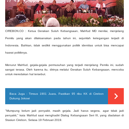
CIREBON.CO : Ketua Gerakan Suluh Kebangsaan, Mahfud MD menilai, menjelang
Pemilu yang akan dilaksanakan pada tahun ini, sejumlah ketegangan terjadi di
Indonesia. Bahkan, tidak sedikit menggunakan politik identitas untuk bisa mencapai
hasrat politiknya.
Menurut Mahfud, gejala-gejala permusuhan yang terjadi menjelang Pemilu ini, sudah
sangat terasa. Oleh karena itu, dirinya melalui Gerakan Suluh Kebangsaan, mencoba
untuk meredakan hal tersebut.
Baca Juga :
Timsus 1901 Juara, Pastikan 95 ribu KK di Cirebon
Dukung Jokowi
"Mumpung belum jadi penyakit, masih gejala. Jadi harus segera, agar tidak jadi
penyakit," kata Mahfud saat menghadiri Dialog Kebangsaan Seri III, yang diadakan di
Stasiun Cirebon, Selasa 19 Februari 2019.