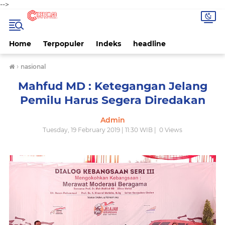
-->
Home
Terpopuler
Indeks
headline
›
nasional
Mahfud MD : Ketegangan Jelang
Pemilu Harus Segera Diredakan
Admin
Tuesday, 19 February 2019 | 11:30 WIB |
0
Views