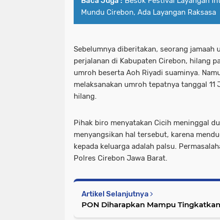
Baca Juga :
Besok Festival Layangan Int
Mundu Cirebon, Ada Layangan Raksasa
Sebelumnya diberitakan, seorang jamaah 
perjalanan di Kabupaten Cirebon, hilang pad
umroh beserta Aoh Riyadi suaminya. Namun
melaksanakan umroh tepatnya tanggal 11 J
hilang.
Pihak biro menyatakan Cicih meninggal d
menyangsikan hal tersebut, karena mendu
kepada keluarga adalah palsu. Permasalaha
Polres Cirebon Jawa Barat.
Artikel Selanjutnya
PON Diharapkan Mampu Tingkatkan