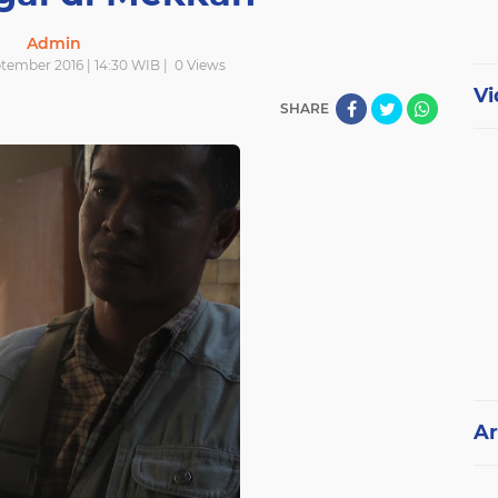
Admin
tember 2016 | 14:30 WIB |
0
Views
Vi
SHARE
Ar