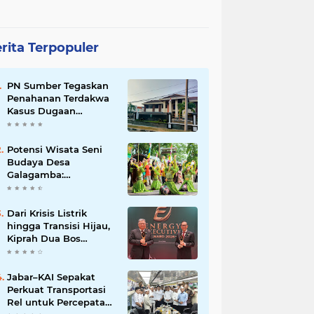
rita Terpopuler
PN Sumber Tegaskan
Penahanan Terdakwa
Kasus Dugaan
Pemalsuan Dokumen
Lahan Sesuai KUHAP
Potensi Wisata Seni
Budaya Desa
Galagamba:
Menghidupkan
Kearifan Lokal
Dari Krisis Listrik
hingga Transisi Hijau,
Kiprah Dua Bos
Cirebon Power
Berbuah Penghargaan
Jabar–KAI Sepakat
Perkuat Transportasi
Rel untuk Percepatan