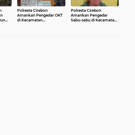
n
Polresta Cirebon
Polresta Cirebon
on
Amankan Pengedar OKT
Amankan Pengedar
lun
di Kecamatan
Sabu-sabu di Kecamatan
Lemahabang
Jagapura