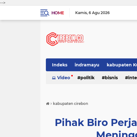
-->
HOME
Kamis
6 Agu 2026
Indeks
indramayu
kabupaten K
Video
politik
bisnis
int
›
kabupaten cirebon
Pihak Biro Perj
Mening