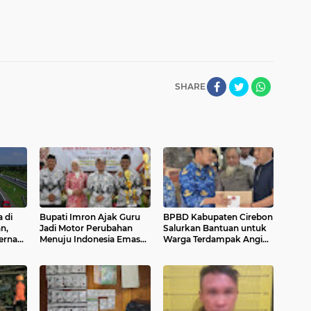
SHARE
 di
‎Bupati Imron Ajak Guru
BPBD Kabupaten Cirebon
n,
Jadi Motor Perubahan
Salurkan Bantuan untuk
perna
Menuju Indonesia Emas
Warga Terdampak Angin
Kencang di Desa Slangit