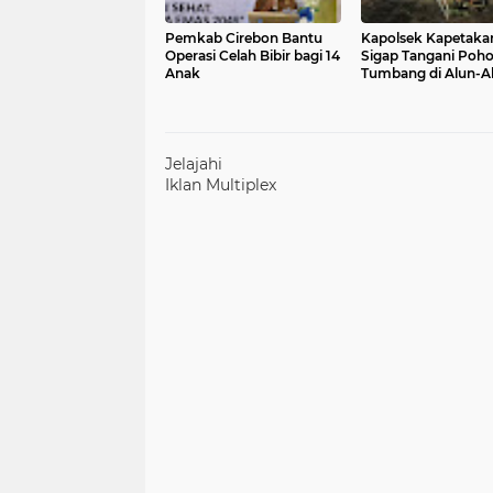
Pemkab Cirebon Bantu
Kapolsek Kapetaka
Operasi Celah Bibir bagi 14
Sigap Tangani Poh
Anak
Tumbang di Alun-A
Suranenggala Kidul
Jelajahi
Iklan Multiplex