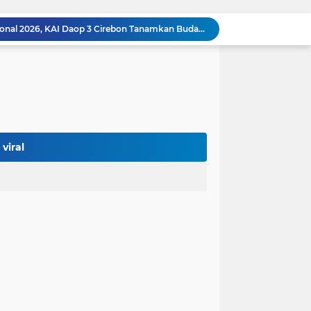
Peringati Hari Anak Nasional 2026, KAI Daop 3 Cirebon Tanamkan Budaya Keselamatan Kereta Api Sejak Dini
dung Tekankan Pentingnya Asupan Bergizi
Wujudkan Generasi Emas, Bupati Majalengka Luncurkan Program B2SA di SDN 1 Padahanten.
25 Desa di Majalengka Terima Mobil Operasional Koperasi Desa/Kelurahan Merah Putih
 Masyarakat Kawal Bersama Program MBG
 Gadai Dwijaya Utama
Tindak Lanjut Usai Kirab Budaya, KDM Bakal Tata Fasilitas Seni dan Budaya di Jabar
KAI Daop 3 Cirebon Sediakan 29.945 ribu Tiket KA untuk libur Tahun Baru Imlek
viral
PN Sumber Tegaskan Penahanan Terdakwa Kasus Dugaan Pemalsuan Dokumen Lahan Sesuai KUHAP
Dari Krisis Listrik hingga Transisi Hijau, Kiprah Dua Bos Cirebon Power Berbuah Penghargaan