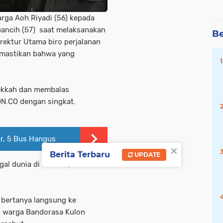
arga Aoh Riyadi (56) kepada
Suancih (57) saat melaksanakan
Be
irektur Utama biro perjalanan
memastikan bahwa yang
Mekkah dan membalas
N.CO dengan singkat.
ar, 5 Bus Hangus
×
Berita Terbaru
UPDATE
gal dunia di Mekkah," kata
 bertanya langsung ke
n warga Bandorasa Kulon