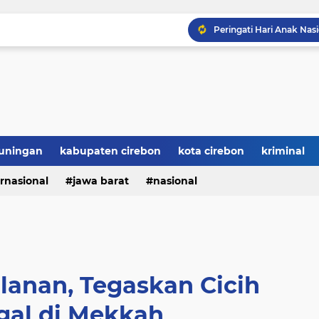
Sosialisasi MBG di Ban
Komisi IX DPR RI Ajak
OJK Cirebon Cabut Izin
uningan
kabupaten cirebon
kota cirebon
kriminal
ernasional
jawa barat
nasional
alanan, Tegaskan Cicih
gal di Mekkah