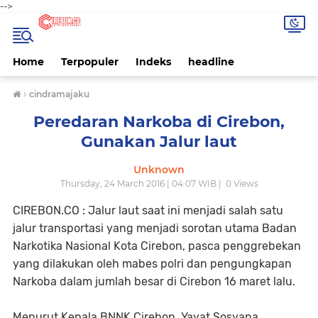
-->
Home
Terpopuler
Indeks
headline
›
cindramajaku
Peredaran Narkoba di Cirebon,
Gunakan Jalur laut
Unknown
Thursday, 24 March 2016 | 04:07 WIB |
0
Views
CIREBON.CO
: Jalur laut saat ini menjadi salah satu
jalur transportasi yang menjadi sorotan utama Badan
Narkotika Nasional Kota Cirebon, pasca penggrebekan
yang dilakukan oleh mabes polri dan pengungkapan
Narkoba dalam jumlah besar di Cirebon 16 maret lalu.
Menurut Kepala BNNK Cirebon, Yayat Sosyana,